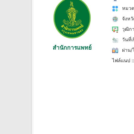
หมวด
จังหว
วุฒิก
วันที่
สํานักการแพทย์
ผ่าน/ไ
ไฟล์แนป :