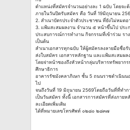
ตำแหน่งที่สมัครจำนวนอย่างละ 1 ฉบับ โดยจะต้อ
ภายในวันปิดรับสมัคร คือ วันที่ 19มิถุนายน 2
2. สำเนาบัตรประจำตัวประชาชน ที่ยังไม่หมดอา
3. แฟ้มสะสมผลงาน จำนวน ๕ หน้าขึ้นไป ประกอบ
ประสบการณ์การทำงาน กิจกรรมที่เข้าร่วม รางว
เป็นต้น
สำเนาเอกสารทุกฉบับ ให้ผู้สมัครลงลายมือชื่อร
ส่งใบสมัคร เอกสารหลักฐาน และแฟ้มสะสมผลงา
โดยจ่าหน้าซองถึงหัวหน้ากลุ่มบริหารทรัพยาก
ศึกษาธิการ
อาคารรัชมังคลาภิเษก ชั้น 5 ถนนราชดำเนินนอก 
ไป
จนถึงวันที่ 19 มิถุนายน 2569โดยถือวันที่ที่
เป็นวันสมัคร ทั้งนี้ เอกสารการสมัครที่ส่งภา
ละเอียดเพิ่มเติม
ได้ที่หมายเลขโทรศัพท์ ๐๒๘๐ ๒๘๓๗