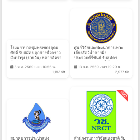
โรงพยาบาลชุมพรเขตรอุดม
ศูนย์วิจัยและพัฒนาการเพาะ
ศักดิ์ รับสมัคร ลูกจ้างชั่วคราว
เลี้ยงสัตว์น้ำชายฝั่ง
เงินบํารุง (รายวัน) หลายอัตรา
ประจวบคีรีขันธ์ รับสมัคร
จ้างวันละ 350 - 400 บาท
พนักงานราชการทั่วไป 1 อัตรา
3 ม.ค. 2569 เวลา 10:56 น.
13 ก.ค. 2569 เวลา 19:29 น.
ตั้งแต่วันที่ 5 ม.ค. - 30 ก.ย.
เงินเดือน 16,700 บาท ตั้งแต่วัน
1,193
2,977
2569
ที่ 5 - 14 ส.ค. 2569
สมาคมการประปาแห่ง
สำนักงานการวิจัยแห่งชาติ รับ