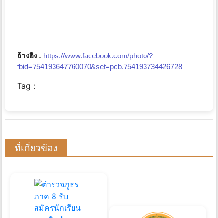
อ้างอิง :
https://www.facebook.com/photo/?
fbid=754193647760070&set=pcb.754193734426728
Tag :
ที่เกี่ยวข้อง