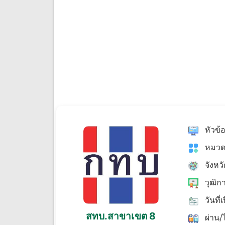
หัวข้
หมวด
จังหว
วุฒิก
วันที่
สทบ.สาขาเขต 8
ผ่าน/ไ