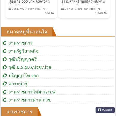
เดือน 12,000 บาท ตั้งแต่บัดนี้
ธรรมศาสตร์ รับสมัครพนักงาน
เป็นต้นไป
จ้างเหมาบริการ 1 อัตรา เงิน
7 ส.ค. 2569 เวลา 21:40 น.
21 ก.ค. 2569 เวลา 08:48 น.
เดือน 20,000 บาท ตั้งแต่บัดนี้
184
1,240
ถึง 10 ส.ค. 2569
หมวดหมู่ที่น่าสนใจ
งานราชการ
งานรัฐวิสาหกิจ
วุฒิปริญญาตรี
วุฒิ ม.3,ม.6,ปวช,ปวส
ปริญญาโท-เอก
สาระน่ารู้
งานราชการไม่ผ่าน ก.พ.
งานราชการผ่าน ก.พ.
ทั้งหมด
งานราชการ