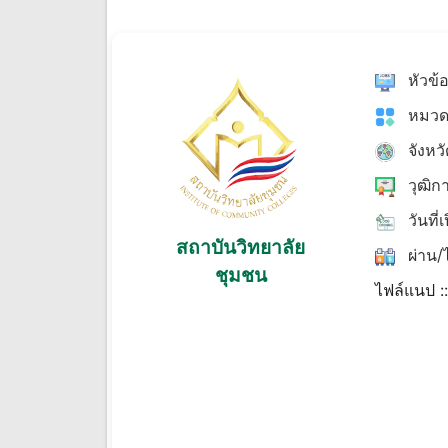
หัวข้
หมวด
จังหว
วุฒิก
วันที่
สถาบันวิทยาลัย
ผ่าน/ไ
ชุมชน
ไฟล์แนป :