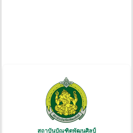
สถาบันบัณฑิตพัฒนศิลป์