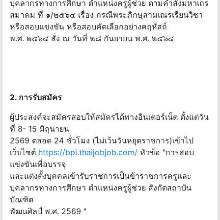
บุคลากรทางการศึกษา ตำแหน่งครูผู้ช่วย ตามคำสั่งมหาเถร
สมาคม ที่ ๑/๒๕๖๔ เรื่อง กรณีพระภิกษุสามเณรเรียนวิชา
หรือสอบแข่งขัน หรือสอบคัดเลือกอย่างคฤหัสถ์
พ.ศ. ๒๕๖๔ สั่ง ณ วันที่ ๒๘ กันยายน พ.ศ. ๒๕๖๔
2. การรับสมัคร
ผู้ประสงค์จะสมัครสอบให้สมัครได้ทางอินเตอร์เน็ต ตั้งแต่วัน
ที่ 8- 15 มิถุนายน
2569 ตลอด 24 ชั่วโมง (ไม่เว้นวันหยุดราชการ)เข้าไป
เว็บไซต์
https://bpi.thaijobjob.com/
หัวข้อ "การสอบ
แข่งขันเพื่อบรรจุ
และแต่งตั้งบุคคลเข้ารับราชการเป็นข้าราชการครูและ
บุคลากรทางการศึกษา ตำแหน่งครูผู้ช่วย สังกัดสถาบัน
บัณฑิต
พัฒนศิลป์ พ.ศ. 2569 "