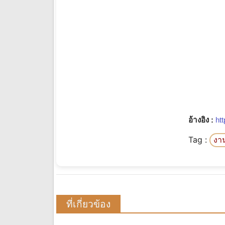
อ้างอิง :
htt
Tag :
งา
ที่เกี่ยวข้อง