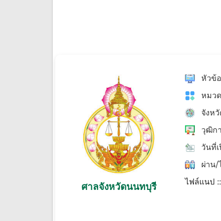
หัวข้
หมวด
จังหว
วุฒิก
วันที่
ผ่าน/ไ
ไฟล์แนป :
ศาลจังหวัดนนทบุรี