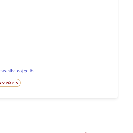
ps://ntbc.coj.go.th/
นราชการ