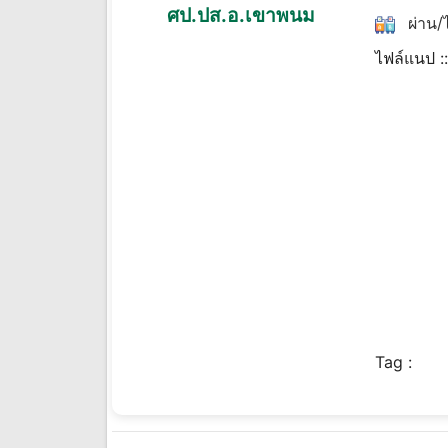
ศป.ปส.อ.เขาพนม
ผ่าน/ไ
ไฟล์แนป :
Tag :