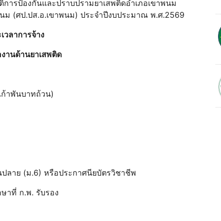
ปฏิบัติการป้องกันและปราบปรามยาเสพติดอําเภอเขาพนม
าพนม (ศป.ปส.อ.เขาพนม) ประจําปีงบประมาณ พ.ศ.2569
ยะเวลาการจ้าง
ลืองานด้านยาเสพติด
เก้าพันบาทถ้วน)
ตอนปลาย (ม.6) หรือประกาศนียบัตรวิชาชีพ
กษาที่ ก.พ. รับรอง