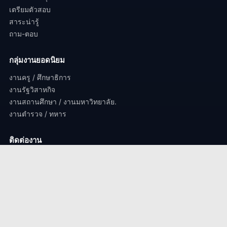
เตรียมตัวสอบ
สาระน่ารู้
ถาม-ตอบ
กลุ่มงานยอดนิยม
งานครู / ศึกษาธิการ
งานรัฐวิสาหกิจ
งานสถานศึกษา / งานมหาวิทยาลัย.
งานตำรวจ / ทหาร
ติดต่องาน
perdsorbfatchakarn@gmail.com
© 2024 เปิดสอบราชการ.com – สงวนลิขสิทธิ์ทุกประการ | ออกแบบเพื่อ
คนตั้งใจ
♥
เพื่อนสอบราชการ