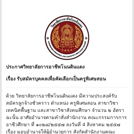
ประกาศวิทยาลัยการอาชีพโนนดินแดง
เรื่อง รับสมัครบุคคลเพื่อคัดเลือกเป็นครูพิเศษสอน
ด้วย วิทยาลัยการอาชีพโนนดินแดง มีความประสงค์รับ
สมัครลูกจ้างชั่วคราว ตําแหน่ง ครูพิเศษสอน สาขาวิชา
เทคนิคพื้นฐาน และสาขาวิชาสังคมศึกษา จํานวน ๒ อัตรา
ฉะนั้น อาศัยอํานาจตามคําสั่งสํานักงาน คณะกรรมการการ
อาชีวศึกษา ที่ ๑๐๒๘/๒๕๕๗ ลงวันที่ 4 สิงหาคม ๒๕๕๗
เรื่อง มอบอํานาจให้ผู้อํานวยการ สังกัดสํานักงานคณะ