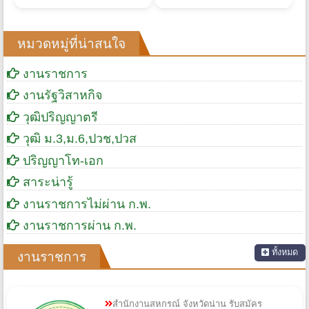
โรงพยาบาลชะอํา รับสมัคร
โรงพยาบาลชุมพรเขตรอุดม
บุคคลเป็นพนักงานราชการ
ศักดิ์ รับสมัคร ลูกจ้างชั่วคราว
ทั่วไป 1 อัตรา เงินเดือน
เงินบํารุง (รายวัน) หลายอัตรา
27,540 บาท ตั้งแต่วันที่ 10 - 17
จ้างวันละ 350 - 400 บาท
4 ส.ค. 2569 เวลา 19:07 น.
3 ม.ค. 2569 เวลา 10:56 น.
ส.ค. 2569
ตั้งแต่วันที่ 5 ม.ค. - 30 ก.ย.
351
1,193
2569
หมวดหมู่ที่น่าสนใจ
งานราชการ
งานรัฐวิสาหกิจ
วุฒิปริญญาตรี
วุฒิ ม.3,ม.6,ปวช,ปวส
ปริญญาโท-เอก
สาระน่ารู้
งานราชการไม่ผ่าน ก.พ.
งานราชการผ่าน ก.พ.