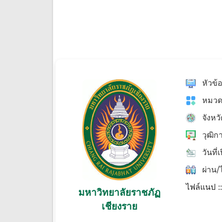
หัวข้
หมวด
จังหว
วุฒิก
วันที่
ผ่าน/ไ
ไฟล์แนป :
มหาวิทยาลัยราชภัฏ
เชียงราย