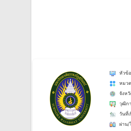
หัวข้
หมวด
จังหว
วุฒิก
วันที่
ผ่าน/ไ