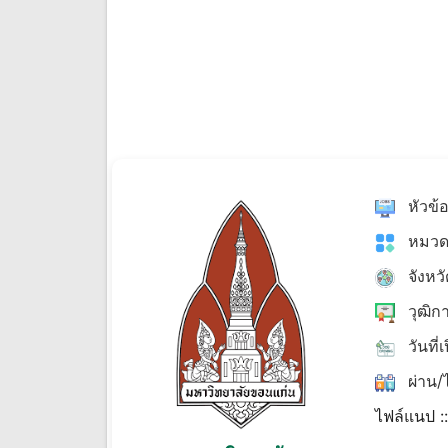
หัวข้
หมวด
จังหว
วุฒิก
วันที่
ผ่าน/ไ
ไฟล์แนป :