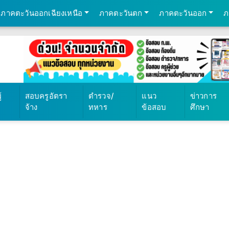
ภาคตะวันออกเฉียงเหนือ
ภาคตะวันตก
ภาคตะวันออก
ภ
้
สอบครูอัตรา
ตำรวจ/
แนว
ข่าวการ
จ้าง
ทหาร
ข้อสอบ
ศึกษา