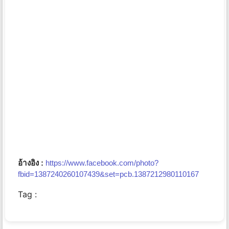
อ้างอิง :
https://www.facebook.com/photo?
fbid=1387240260107439&set=pcb.1387212980110167
Tag :