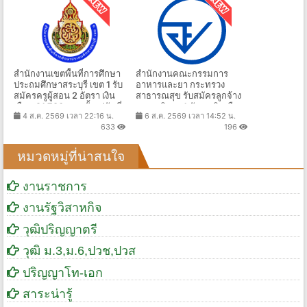
สำนักงานเขตพื้นที่การศึกษา
สำนักงานคณะกรรมการ
ประถมศึกษาสระบุรี เขต 1 รับ
อาหารและยา กระทรวง
สมัครครูผู้สอน 2 อัตรา เงิน
สาธารณสุข รับสมัครลูกจ้าง
เดือน 21,780 บาท ตั้งแต่วันที่
เหมาบริการ 1 อัตรา เงินเดือน
4 ส.ค. 2569 เวลา 22:16 น.
6 ส.ค. 2569 เวลา 14:52 น.
17-21 ส.ค. 2569
14,000 บาท ตั้งแต่บัดนี้ถึง 14
633
196
ส.ค. 2569
หมวดหมู่ที่น่าสนใจ
งานราชการ
งานรัฐวิสาหกิจ
วุฒิปริญญาตรี
วุฒิ ม.3,ม.6,ปวช,ปวส
ปริญญาโท-เอก
สาระน่ารู้