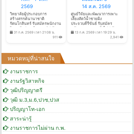
วิทยาลัยผู้ประกอบการ
ศูนย์วิจัยและพัฒนาการเพาะ
สร้างสรรค์นานาชาติ
เลี้ยงสัตว์น้ำชายฝั่ง
รัตนโกสินทร์ รับสมัครพนักงาน
ประจวบคีรีขันธ์ รับสมัคร
วิทยาลัย (สายวิชาการ) 1 อัตรา
พนักงานราชการทั่วไป 1 อัตรา
31 ก.ค. 2569 เวลา 21:08 น.
13 ก.ค. 2569 เวลา 19:29 น.
เงินเดือน 31,500 - 61,500 บาท
เงินเดือน 16,700 บาท ตั้งแต่วัน
911
2,941
ตั้งแต่วันที่ 15 ก.ค. - 7 ส.ค.
ที่ 5 - 14 ส.ค. 2569
2569
หมวดหมู่ที่น่าสนใจ
งานราชการ
งานรัฐวิสาหกิจ
วุฒิปริญญาตรี
วุฒิ ม.3,ม.6,ปวช,ปวส
ปริญญาโท-เอก
สาระน่ารู้
งานราชการไม่ผ่าน ก.พ.