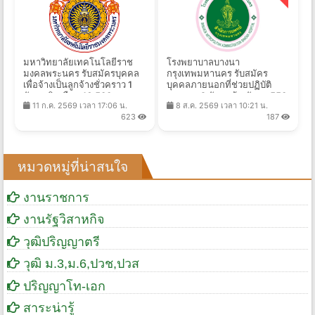
มหาวิทยาลัยเทคโนโลยีราช
โรงพยาบาลบางนา
มงคลพระนคร รับสมัครบุคคล
กรุงเทพมหานคร รับสมัคร
เพื่อจ้างเป็นลูกจ้างชั่วคราว 1
บุคคลภายนอกที่ช่วยปฏิบัติ
อัตรา เงินเดือน 16,500 บาท
ราชการ 2 อัตรา จ้างวันละ 550
11 ก.ค. 2569 เวลา 17:06 น.
8 ส.ค. 2569 เวลา 10:21 น.
ตั้งแต่วันที่ 19 ก.ค. - 16 ส.ค.
- 1,400 บาท ตั้งแต่วันที่ 7-14
623
187
2569
ส.ค. 2569
หมวดหมู่ที่น่าสนใจ
งานราชการ
งานรัฐวิสาหกิจ
วุฒิปริญญาตรี
วุฒิ ม.3,ม.6,ปวช,ปวส
ปริญญาโท-เอก
สาระน่ารู้