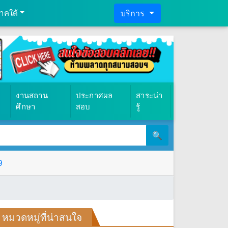
าคใต้
บริการ
งานสถาน
ประกาศผล
สาระน่า
ศึกษา
สอบ
รู้
🔍
9
หมวดหมู่ที่น่าสนใจ