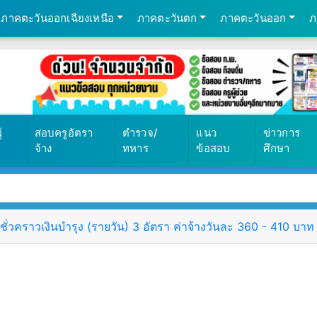
ภาคตะวันออกเฉียงเหนือ
ภาคตะวันตก
ภาคตะวันออก
ภ
69
้
สอบครูอัตรา
ตำรวจ/
แนว
ข่าวการ
จ้าง
ทหาร
ข้อสอบ
ศึกษา
ั่วคราวเงินบำรุง (รายวัน) 3 อัตรา ค่าจ้างวันละ 360 - 410 บาท ตั