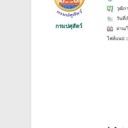
วุฒิก
วันที่
กรมปศุสัตว์
ผ่าน/ไ
ไฟล์แนป :