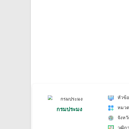
หัวข้
หมวด
กรมประมง
จังหว
วุฒิก