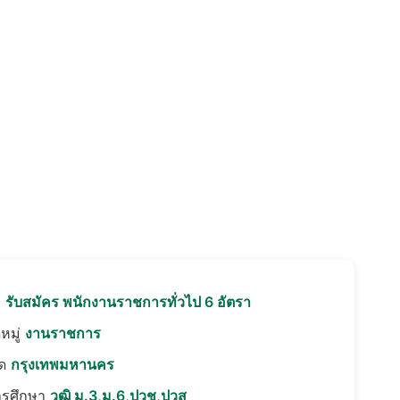
อ
รับสมัคร พนักงานราชการทั่วไป 6 อัตรา
หมู่
งานราชการ
ัด
กรุงเทพมหานคร
ารศึกษา
วุฒิ ม.3,ม.6,ปวช,ปวส