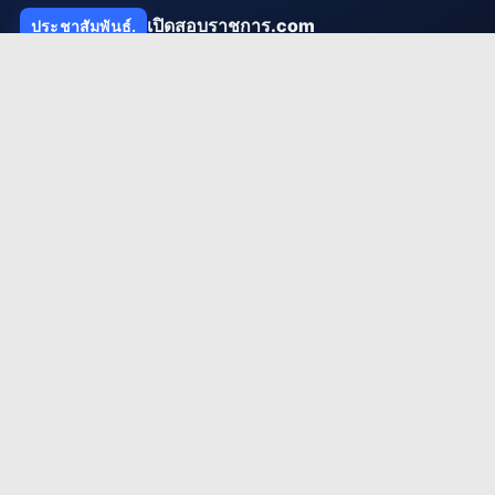
เปิดสอบราชการ.com
ประชาสัมพันธ์.
ผู้ให้ข้อมูลประกาศสอบราชการอันดับหนึ่งของไทย ให้บริการข้อมูลที่
รวดเร็ว ถูกต้อง และแน่นยำ เพื่ออนาคตของคนไทย
เมนูแนะนำ
ประกาศล่าสุด
เตรียมตัวสอบ
สาระน่ารู้
ถาม-ตอบ
กลุ่มงานยอดนิยม
งานครู / ศึกษาธิการ
งานรัฐวิสาหกิจ
งานสถานศึกษา / งานมหาวิทยาลัย.