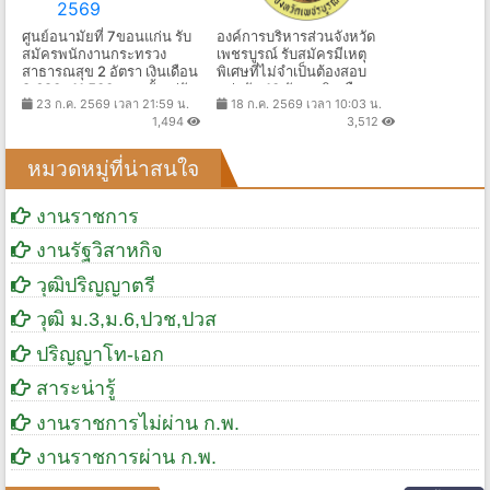
ศูนย์อนามัยที่ 7ขอนแก่น รับ
องค์การบริหารส่วนจังหวัด
สมัครพนักงานกระทรวง
เพชรบูรณ์ รับสมัครมีเหตุ
สาธารณสุข 2 อัตรา เงินเดือน
พิเศษที่ไม่จำเป็นต้องสอบ
8,690 -11,500 บาท ตั้งแต่วัน
แข่งขัน 10 อัตรา เงินเดือน
23 ก.ค. 2569 เวลา 21:59 น.
18 ก.ค. 2569 เวลา 10:03 น.
ที่ 24 ก.ค. - 7 ส.ค. 2569
18,200 บาท ตั้งแต่วันที่ 5-14
1,494
3,512
ส.ค. 2569
หมวดหมู่ที่น่าสนใจ
งานราชการ
งานรัฐวิสาหกิจ
วุฒิปริญญาตรี
วุฒิ ม.3,ม.6,ปวช,ปวส
ปริญญาโท-เอก
สาระน่ารู้
งานราชการไม่ผ่าน ก.พ.
งานราชการผ่าน ก.พ.