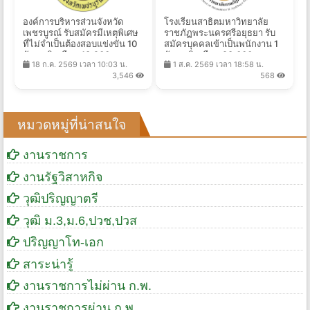
องค์การบริหารส่วนจังหวัด
โรงเรียนสาธิตมหาวิทยาลัย
เพชรบูรณ์ รับสมัครมีเหตุพิเศษ
ราชภัฏพระนครศรีอยุธยา รับ
ที่ไม่จำเป็นต้องสอบแข่งขัน 10
สมัครบุคคลเข้าเป็นพนักงาน 1
อัตรา เงินเดือน 18,200 บาท
อัตรา เงินเดือน 28,000 บาท
18 ก.ค. 2569 เวลา 10:03 น.
1 ส.ค. 2569 เวลา 18:58 น.
ตั้งแต่วันที่ 5-14 ส.ค. 2569
ตั้งแต่บัดนี้ - 13 ส.ค. 2569
3,546
568
หมวดหมู่ที่น่าสนใจ
งานราชการ
งานรัฐวิสาหกิจ
วุฒิปริญญาตรี
วุฒิ ม.3,ม.6,ปวช,ปวส
ปริญญาโท-เอก
สาระน่ารู้
งานราชการไม่ผ่าน ก.พ.
งานราชการผ่าน ก.พ.