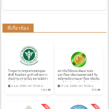
ที่เกี่ยวข้อง
โรงพยาบาลชุมพรเขตรอุดม
สถาบันวิจัยและพัฒนาแห่ง
ศักดิ์ รับสมัคร ลูกจ้างชั่วคราว
มหาวิทยาลัยเกษตรศาสตร์ รับ
เงินบํารุง (รายวัน) หลายอัตรา
สมัครพนักงานมหาวิทยาลัยเงิน
จ้างวันละ 350 - 400 บาท
รายได้ 1 อัตรา เงินเดือน 17,500
3 ม.ค. 2569 เวลา 10:56 น.
17 ก.ค. 2569 เวลา 10:06 น.
ตั้งแต่วันที่ 5 ม.ค. - 30 ก.ย.
บาท ตั้งแต่บัดนี้ถึง 27 ส.ค.
1,194
879
2569
2569