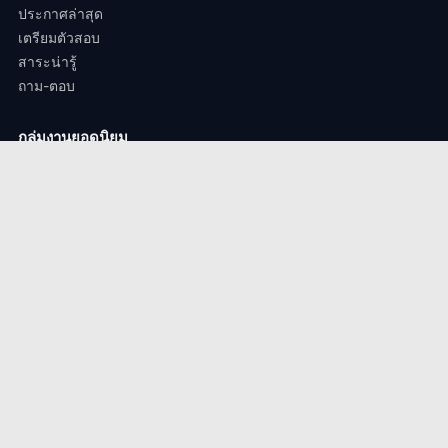
ประกาศล่าสุด
เตรียมตัวสอบ
สาระน่ารู้
ถาม-ตอบ
กลุ่มงานยอดนิยม
งานครู / ศึกษาธิการ
งานรัฐวิสาหกิจ
งานสถานศึกษา / งานมหาวิทยาลัย.
งานตำรวจ / ทหาร
ติดต่องาน
perdsorbfatchakarn@gmail.com
© 2024 เปิดสอบราชการ.com – สงวนลิขสิทธิ์ทุกประการ | ออกแบบเพื่อ
คนตั้งใจ
♥
เพื่อนสอบราชการ