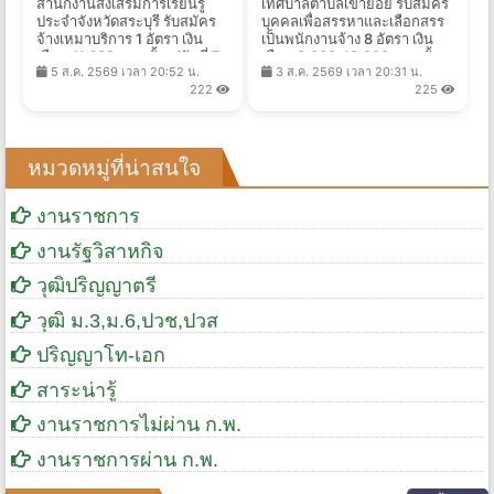
สำนักงานส่งเสริมการเรียนรู้
เทศบาลตำบลเขาย้อย รับสมัคร
ประจำจังหวัดสระบุรี รับสมัคร
บุคคลเพื่อสรรหาและเลือกสรร
จ้างเหมาบริการ 1 อัตรา เงิน
เป็นพนักงานจ้าง 8 อัตรา เงิน
เดือน 11,680 บาท ตั้งแต่วันที่ 7-
เดือน 9,000-13,920 บาท ตั้ง
5 ส.ค. 2569 เวลา 20:52 น.
3 ส.ค. 2569 เวลา 20:31 น.
19 ส.ค. 2569
เเต่บัดนี้-13 ส.ค. 2569
222
225
หมวดหมู่ที่น่าสนใจ
งานราชการ
งานรัฐวิสาหกิจ
วุฒิปริญญาตรี
วุฒิ ม.3,ม.6,ปวช,ปวส
ปริญญาโท-เอก
สาระน่ารู้
งานราชการไม่ผ่าน ก.พ.
งานราชการผ่าน ก.พ.