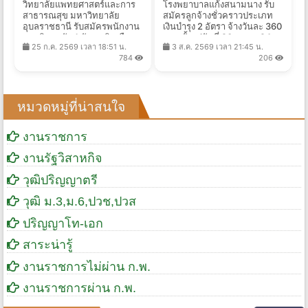
วิทยาลัยแพทยศาสตร์และการ
โรงพยาบาลแก้งสนามนาง รับ
สาธารณสุข มหาวิทยาลัย
สมัครลูกจ้างชั่วคราวประเภท
อุบลราชธานี รับสมัครพนักงาน
เงินบำรุง 2 อัตรา จ้างวันละ 360
มหาวิทยาลัย 1 อัตรา เงินเดือน
บาท ตั้งแต่วันที่ 20 ก.ค. - 24
25 ก.ค. 2569 เวลา 18:51 น.
3 ส.ค. 2569 เวลา 21:45 น.
33,600 บาท ตั้งแต่บัดนี้ - 14
ส.ค. 2569
784
206
ก.ย. 2569
หมวดหมู่ที่น่าสนใจ
งานราชการ
งานรัฐวิสาหกิจ
วุฒิปริญญาตรี
วุฒิ ม.3,ม.6,ปวช,ปวส
ปริญญาโท-เอก
สาระน่ารู้
งานราชการไม่ผ่าน ก.พ.
งานราชการผ่าน ก.พ.