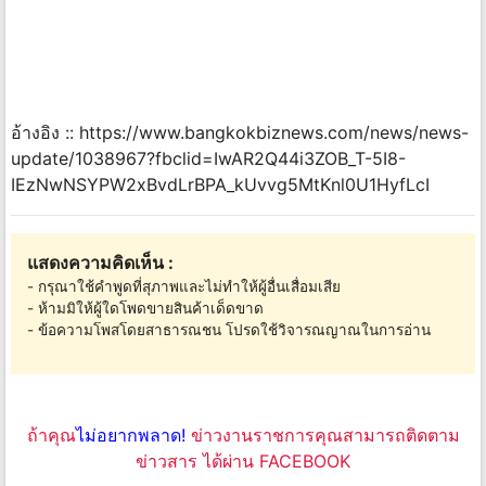
อ้างอิง :: https://www.bangkokbiznews.com/news/news-
update/1038967?fbclid=IwAR2Q44i3ZOB_T-5I8-
IEzNwNSYPW2xBvdLrBPA_kUvvg5MtKnl0U1HyfLcI
แสดงความคิดเห็น :
- กรุณาใช้คำพูดที่สุภาพและไม่ทำให้ผู้อื่นเสื่อมเสีย
- ห้ามมิให้ผู้ใดโพดขายสินค้าเด็ดขาด
- ข้อความโพสโดยสาธารณชน โปรดใช้วิจารณญาณในการอ่าน
ถ้าคุณ
ไม่อยากพลาด!
ข่าวงานราชการคุณสามารถติดตาม
ข่าวสาร ได้ผ่าน FACEBOOK