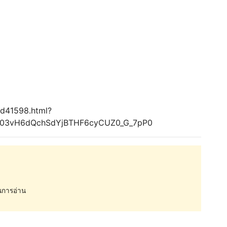
id41598.html?
Wb03vH6dQchSdYjBTHF6cyCUZ0_G_7pP0
การอ่าน