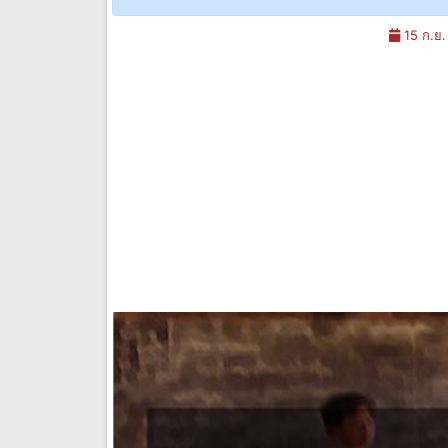
15 ก.ย.