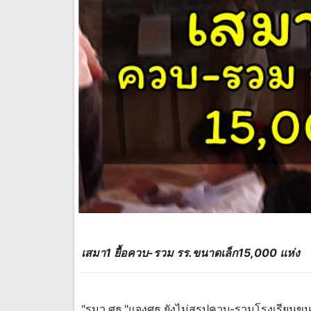
เสมา1 ยื้อควบ-รวม รร.ขนาดเล็ก15,000 แห่ง
"รมว.ศธ."แจงศธ.ยังไม่สรุปควบ-รวมโรงเรียนข