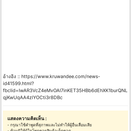
อ้างอิง :: https://www.kruwandee.com/news-
id41599.html?
fbclid=IwAR3VcZ4eMvOAI7inKET35HBb6dEhXK1burQNL
qjKwUqAA4zlYOCti3r8DBc
แสดงความคิดเห็น :
- กรุณาใช้คำพูดที่สุภาพและไม่ทำให้ผู้อื่นเสื่อมเสีย
- ห้ามมิให้ผู้ใดโพดขายสินค้าเด็ดขาด