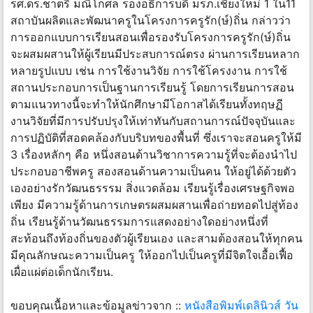
รศ.ดร.ชาตรี มณีโกศล รองอธิการบดี มรภ.เชียงใหม่ 1 ใน11
สถาบันผลิตและพัฒนาครูในโครงการครูรัก(ษ์)ถิ่น กล่าวว่า
การออกแบบการเรียนสอนเพื่อรองรับโครงการครูรัก(ษ์)ถิ่น
จะผสมผสานให้ผู้เรียนมีประสบการณ์ตรง ผ่านการเรียนหลาก
หลายรูปแบบ เช่น การใช้งานวิจัย การใช้โครงงาน การใช้
สถานประกอบการเป็นฐานการเรียนรู้ โดยการเรียนการสอน
ตามแนวทางนี้จะทำให้นักศึกษามีโอกาสได้เรียนทั้งทฤษฏี
งานวิจัยที่มีการปรับปรุงให้เท่าทันกับสถานการณ์ปัจจุบันและ
การปฏิบัติที่สอดคล้องกับบริบทของพื้นที่ ซึ่งเราจะสอนครูให้มี
3 เรื่องหลักๆ คือ หนึ่งสอนด้านวิชาการความรู้ที่จะต้องนำไป
ประกอบอาชีพครู สองสอนด้านความเป็นคน ให้อยู่ได้ด้วยตัว
เองอย่างรักวัฒนธรรรม สิ่งแวดล้อม เรียนรู้เรื่องเศรษฐกิจพอ
เพียง มีความรู้ด้านการเกษตรผสมผสานเพื่อถ่ายทอดไปสู่ท้อง
ถิ่น เรียนรู้ด้านวัฒนธรรมการแสดงอย่างใดอย่างหนึ่งที่
สะท้อนถึงท้องถิ่นของตัวผู้เรียนเอง และสามต้องสอนให้ทุกคน
มีคุณลักษณะความเป็นครู ให้ออกไปเป็นครูที่มีจิตใจเอื้อเฟื้อ
เผื่อแผ่ต่อเด็กนักเรียน.
ขอบคุณเนื้อหาและข้อมูลข่าวจาก ::
หนังสือพิมพ์เดลินิวส์ วัน