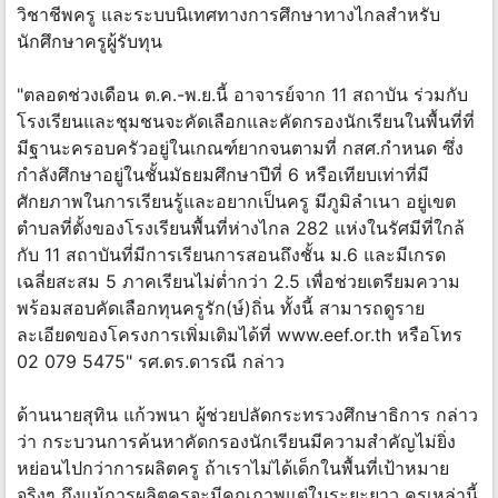
วิชาชีพครู และระบบนิเทศทางการศึกษาทางไกลสำหรับ
นักศึกษาครูผู้รับทุน
"ตลอดช่วงเดือน ต.ค.-พ.ย.นี้ อาจารย์จาก 11 สถาบัน ร่วมกับ
โรงเรียนและชุมชนจะคัดเลือกและคัดกรองนักเรียนในพื้นที่ที่
มีฐานะครอบครัวอยู่ในเกณฑ์ยากจนตามที่ กสศ.กำหนด ซึ่ง
กำลังศึกษาอยู่ในชั้นมัธยมศึกษาปีที่ 6 หรือเทียบเท่าที่มี
ศักยภาพในการเรียนรู้และอยากเป็นครู มีภูมิลำเนา อยู่เขต
ตำบลที่ตั้งของโรงเรียนพื้นที่ห่างไกล 282 แห่งในรัศมีที่ใกล้
กับ 11 สถาบันที่มีการเรียนการสอนถึงชั้น ม.6 และมีเกรด
เฉลี่ยสะสม 5 ภาคเรียนไม่ต่ำกว่า 2.5 เพื่อช่วยเตรียมความ
พร้อมสอบคัดเลือกทุนครูรัก(ษ์)ถิ่น ทั้งนี้ สามารถดูราย
ละเอียดของโครงการเพิ่มเติมได้ที่ www.eef.or.th หรือโทร
02 079 5475" รศ.ดร.ดารณี กล่าว
ด้านนายสุทิน แก้วพนา ผู้ช่วยปลัดกระทรวงศึกษาธิการ กล่าว
ว่า กระบวนการค้นหาคัดกรองนักเรียนมีความสำคัญไม่ยิ่ง
หย่อนไปกว่าการผลิตครู ถ้าเราไม่ได้เด็กในพื้นที่เป้าหมาย
จริงๆ ถึงแม้การผลิตครูจะมีคุณภาพแต่ในระยะยาว ครูเหล่านี้