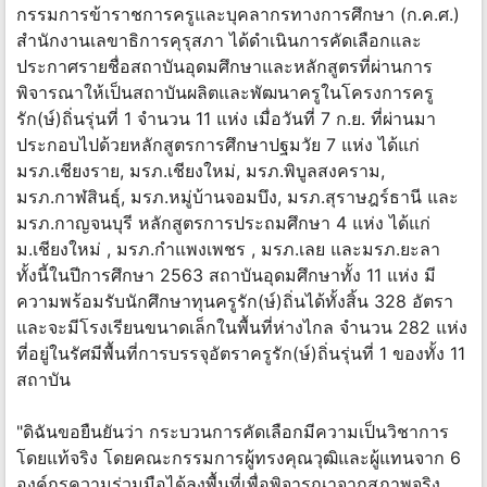
กรรมการข้าราชการครูและบุคลากรทางการศึกษา (ก.ค.ศ.)
สำนักงานเลขาธิการคุรุสภา ได้ดำเนินการคัดเลือกและ
ประกาศรายชื่อสถาบันอุดมศึกษาและหลักสูตรที่ผ่านการ
พิจารณาให้เป็นสถาบันผลิตและพัฒนาครูในโครงการครู
รัก(ษ์)ถิ่นรุ่นที่ 1 จำนวน 11 แห่ง เมื่อวันที่ 7 ก.ย. ที่ผ่านมา
ประกอบไปด้วยหลักสูตรการศึกษาปฐมวัย 7 แห่ง ได้แก่
มรภ.เชียงราย, มรภ.เชียงใหม่, มรภ.พิบูลสงคราม,
มรภ.กาฬสินธุ์, มรภ.หมู่บ้านจอมบึง, มรภ.สุราษฎร์ธานี และ
มรภ.กาญจนบุรี หลักสูตรการประถมศึกษา 4 แห่ง ได้แก่
ม.เชียงใหม่ , มรภ.กำแพงเพชร , มรภ.เลย และมรภ.ยะลา
ทั้งนี้ในปีการศึกษา 2563 สถาบันอุดมศึกษาทั้ง 11 แห่ง มี
ความพร้อมรับนักศึกษาทุนครูรัก(ษ์)ถิ่นได้ทั้งสิ้น 328 อัตรา
และจะมีโรงเรียนขนาดเล็กในพื้นที่ห่างไกล จำนวน 282 แห่ง
ที่อยู่ในรัศมีพื้นที่การบรรจุอัตราครูรัก(ษ์)ถิ่นรุ่นที่ 1 ของทั้ง 11
สถาบัน
"ดิฉันขอยืนยันว่า กระบวนการคัดเลือกมีความเป็นวิชาการ
โดยแท้จริง โดยคณะกรรมการผู้ทรงคุณวุฒิและผู้แทนจาก 6
องค์กรความร่วมมือได้ลงพื้นที่เพื่อพิจารณาจากสภาพจริง