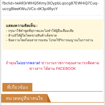
fbclid=IwAR3rWHQ5Kmy3IOypbLqocg87EWHiQ7Cuq-
uccgBIeeKWuJVCs-dK3p4RycY
แสดงความคิดเห็น :
- กรุณาใช้คำพูดที่สุภาพและไม่ทำให้ผู้อื่นเสื่อมเสีย
- ห้ามมิให้ผู้ใดโพดขายสินค้าเด็ดขาด
- ข้อความโพสโดยสาธารณชน โปรดใช้วิจารณญาณในการอ่าน
ถ้าคุณ
ไม่อยากพลาด!
ข่าวงานราชการคุณสามารถติดตาม
ข่าวสาร ได้ผ่าน FACEBOOK
ที่เกี่ยวข้อง
หมวดหมู่ที่น่าสนใจ