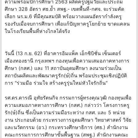
ความพร้อมปีการศึกษา 2563 ผลิตครูปฐมวัยและประถม
ศึกษา 328 อัตรา ศธ.ย้ำ สพฐ.- เขตพื้นที่-กศจ. จะร่วมคัด
เลือก นร.ม.6 ที่มีคุณสมบัติ พร้อมวางแผนอัตรากำลังครู
รองรับเมื่อจบการศึกษา เพื่อแก้ปัญหาครูโยกย้าย ขาดแคลน
ในโรงเรียนพื้นที่ห่างไกลได้จริง
วันนี้ (13 ก.ย. 62) ที่อาคารอิมแพ็ค เอ็กซิบิชั่น เซ็นเตอร์
เมืองทองธานี กรุงเทพฯ กองทุนเพื่อความเสมอภาคทางการ
ศึกษา (กสศ.) และ 11 สถาบันอุดมศึกษา ลงนามร่วมเป็น
สถาบันผลิตและพัฒนาครูรัก(ษ์)ถิ่น พร้อมประชุมเชิงปฏิบัติ
การ "ร่วมมือ ร่วมใจ สร้างครูรุ่นใหม่หัวใจรักถิ่น"
รศ.ดร.ดารณี อุทัยรัตนกิจ กรรมการผู้ทรงคุณวุฒิ กองทุนเพื่อ
ความเสมอภาคทางการศึกษา (กสศ.) กล่าวว่า โครงการครู
รัก(ษ์)ถิ่น ซึ่งเป็นความร่วมมือระหว่าง กสศ. และ 5 หน่วย
งาน ประกอบด้วย กระทรวงการอุดมศึกษา วิทยาศาสตร์ วิจัย
และนวัตกรรม (อว.) กระทรวงศึกษาธิการ (ศธ.) สำนักงาน
คณะกรรมการการศึกษาขั้นพื้นฐาน (สพฐ.) สำนักงานคณะ