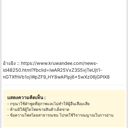
อ้างอิง :: https://www.kruwandee.com/news-
id48250.html?fbclid=IwAR25VxZ3S5vjTeUjt1-
nGTXfhVb1ojWpZF9_HY8wAPIpj6x5wXz06jGPIX8
แสดงความคิดเห็น :
- กรุณาใช้คำพูดที่สุภาพและไม่ทำให้ผู้อื่นเสื่อมเสีย
- ห้ามมิให้ผู้ใดโพดขายสินค้าเด็ดขาด
- ข้อความโพสโดยสาธารณชน โปรดใช้วิจารณญาณในการอ่าน