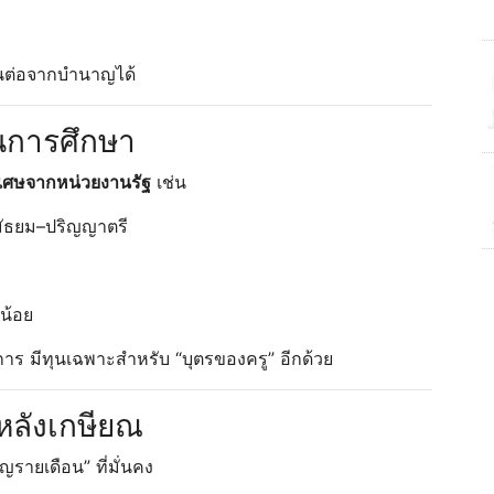
อนต่อจากบำนาญได้
านการศึกษา
ิเศษจากหน่วยงานรัฐ
เช่น
มัธยม–ปริญญาตรี
้น้อย
ร มีทุนเฉพาะสำหรับ “บุตรของครู” อีกด้วย
ลังเกษียณ
รายเดือน” ที่มั่นคง