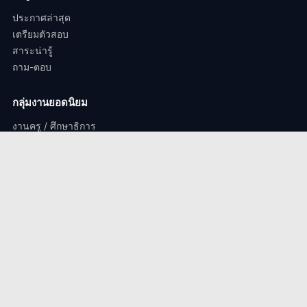
ประกาศล่าสุด
เตรียมตัวสอบ
สาระน่ารู้
ถาม-ตอบ
กลุ่มงานยอดนิยม
งานครู / ศึกษาธิการ
งานรัฐวิสาหกิจ
งานสถานศึกษา / งานมหาวิทยาลัย.
งานตำรวจ / ทหาร
ติดต่องาน
perdsorbfatchakarn@gmail.com
© 2024 เปิดสอบราชการ.com – สงวนลิขสิทธิ์ทุกประการ | ออกแบบเพื่อ
คนตั้งใจ
♥
เพื่อนสอบราชการ