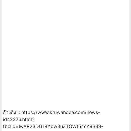
อ้างอิง :: https://www.kruwandee.com/news-
id42276.html?
fbclid=IwAR23DG18Ybw3uZTOWt5rYY9S39-