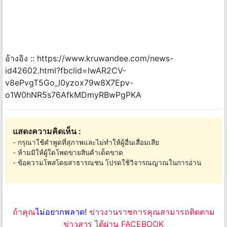
อ้างอิง :: https://www.kruwandee.com/news-
id42602.html?fbclid=IwAR2CV-
v8ePvgT5Go_l0yzox79w8X7Epv-
o1W0hNR5s76AfkMDmyRBwPgPKA
แสดงความคิดเห็น :
- กรุณาใช้คำพูดที่สุภาพและไม่ทำให้ผู้อื่นเสื่อมเสีย
- ห้ามมิให้ผู้ใดโพดขายสินค้าเด็ดขาด
- ข้อความโพสโดยสาธารณชน โปรดใช้วิจารณญาณในการอ่าน
ถ้าคุณ
ไม่อยากพลาด!
ข่าวงานราชการคุณสามารถติดตาม
ข่าวสาร ได้ผ่าน FACEBOOK