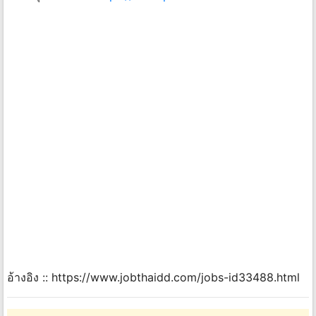
อ้างอิง :: https://www.jobthaidd.com/jobs-id33488.html