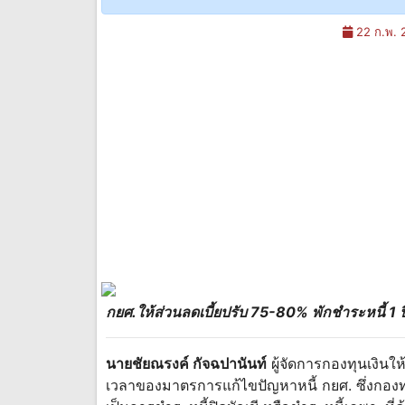
22 ก.พ. 
กยศ.ให้ส่วนลดเบี้ยปรับ 75-80% พักชำระหนี้ 1 ปี
นายชัยณรงค์ กัจฉปานันท์
ผู้จัดการกองทุนเงินให้
เวลาของมาตรการแก้ไขปัญหาหนี้ กยศ. ซึ่งกองทุนให