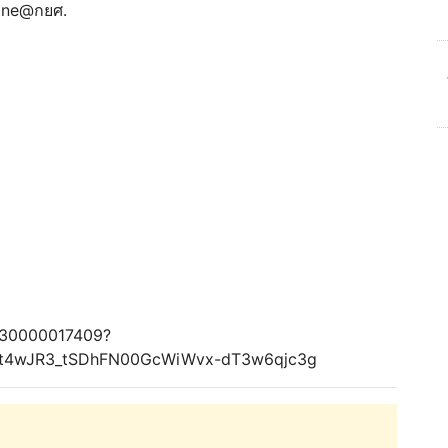
 Line@กยศ.
/9630000017409?
Ft4wJR3_tSDhFN00GcWiWvx-dT3w6qjc3g