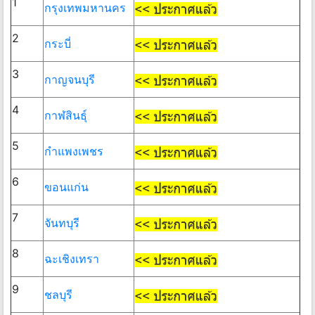
1
กรุงเทพมหานคร
2
กระบี่
3
กาญจนบุรี
4
กาฬสินธุ์
5
กำแพงเพชร
6
ขอนแก่น
7
จันทบุรี
8
ฉะเชิงเทรา
9
ชลบุรี