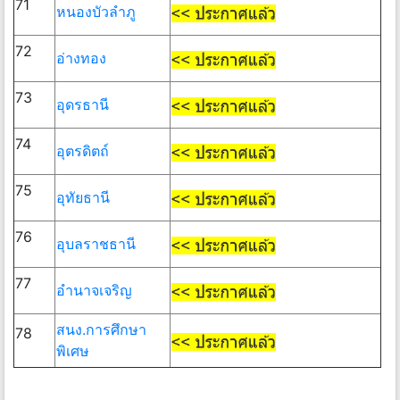
71
หนองบัวลำภู
72
อ่างทอง
73
อุดรธานี
74
อุตรดิตถ์
75
อุทัยธานี
76
อุบลราชธานี
77
อำนาจเจริญ
สนง.การศึกษา
78
พิเศษ