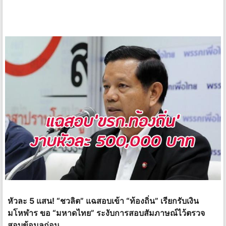
หัวละ 5 แสน! “ชวลิต” แฉสอบเข้า “ท้องถิ่น” เรียกรับเงิน
มโหฬาร ขอ “มหาดไทย” ระงับการสอบสัมภาษณ์ไว้ตรวจ
สอบข้อมูลก่อน