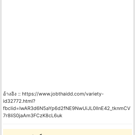
อ้างอิง :: https://www.jobthaidd.com/variety-
id32772.html?
fbclid=IwAR3d6N5aYp6d2fNE9NwUiJL0llnE42_tknmCV
7r8IiS0jaAm3FCzK8cL6uk