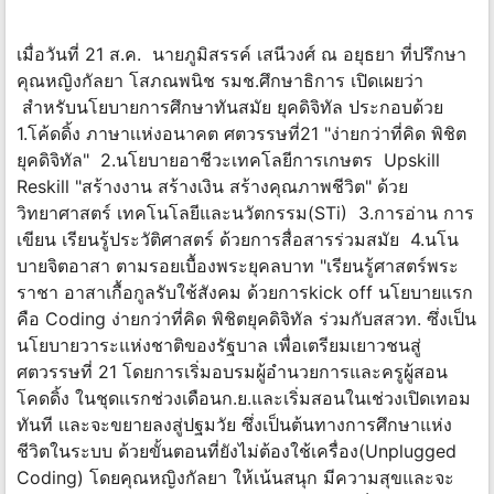
เมื่อวันที่ 21 ส.ค. นายภูมิสรรค์ เสนีวงศ์ ณ อยุธยา ที่ปรึกษา
คุณหญิงกัลยา โสภณพนิช รมช.ศึกษาธิการ เปิดเผยว่า
สำหรับนโยบายการศึกษาทันสมัย ยุคดิจิทัล ประกอบด้วย
1.โค้ดดิ้ง ภาษาเเห่งอนาคต ศตวรรษที่21 "ง่ายกว่าที่คิด พิชิต
ยุคดิจิทัล" 2.นโยบายอาชีวะเทคโลยีการเกษตร Upskill
Reskill "สร้างงาน สร้างเงิน สร้างคุณภาพชีวิต" ด้วย
วิทยาศาสตร์ เทคโนโลยีและนวัตกรรม(STi) 3.การอ่าน การ
เขียน เรียนรู้ประวัติศาสตร์ ด้วยการสื่อสารร่วมสมัย 4.นโน
บายจิตอาสา ตามรอยเบื้องพระยุคลบาท "เรียนรู้ศาสตร์พระ
ราชา อาสาเกื้อกูลรับใช้สังคม ด้วยการkick off นโยบายแรก
คือ Coding ง่ายกว่าที่คิด พิชิตยุคดิจิทัล ร่วมกับสสวท. ซึ่งเป็น
นโยบายวาระแห่งชาติของรัฐบาล เพื่อเตรียมเยาวชนสู่
ศตวรรษที่ 21 โดยการเริ่มอบรมผู้อำนวยการและครูผู้สอน
โคดดิ้ง ในชุดเเรกช่วงเดือนก.ย.และเริ่มสอนในเช่วงเปิดเทอม
ทันที เเละจะขยายลงสู่ปฐมวัย ซึ่งเป็นต้นทางการศึกษาแห่ง
ชีวิตในระบบ ด้วยขั้นตอนที่ยังไม่ต้องใช้เครื่อง(Unplugged
Coding) โดยคุณหญิงกัลยา ให้เน้นสนุก มีความสุขและจะ