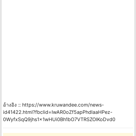
อ้างอิง :: https://www.kruwandee.com/news-
id41422.html?fbclid=IwAR0oZf5apPhdlaaHPez-
0WyfxSqQ9jhs1x1wHUi0Bh1bO7VTRSZOlKoDvd0