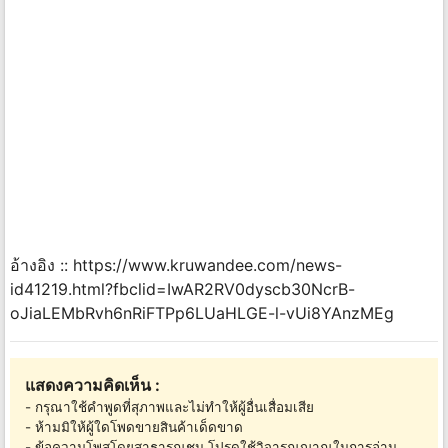
อ้างอิง :: https://www.kruwandee.com/news-
id41219.html?fbclid=IwAR2RV0dyscb30NcrB-
oJiaLEMbRvh6nRiFTPp6LUaHLGE-l-vUi8YAnzMEg
แสดงความคิดเห็น :
- กรุณาใช้คำพูดที่สุภาพและไม่ทำให้ผู้อื่นเสื่อมเสีย
- ห้ามมิให้ผู้ใดโพดขายสินค้าเด็ดขาด
- ข้อความโพสโดยสาธารณชน โปรดใช้วิจารณญาณในการอ่าน