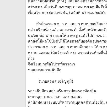
พนักงานเทศบาล (ก.ท.) และคณะกรรมการกลางพนั
๕/๒๕๖๖ เมื่อวันที่ ๒๕ พฤษภาคม ๒๕๖๖ มีมติเ
เงื่อนไข การสอบแข่งขัน (ฉบับที่ ๔) พ.ศ. ๒๕๖๖
สํานักงาน ก.จ. ก.ท. และ ก.อบต. ขอเรียนว่า
กล่าวเรียบร้อยแล้ว และตามคําสั่งหัวหน้าคณะรั
๒๕๖๐ ข้อ ๕ กําหนดให้มาตรฐานทั่วไปที่ ก.จ. ก.
คําสั่งนี้มีผลใช้บังคับได้โดยตรงกับองค์กรปกคร
ประกาศ ก.จ. ก.ท. และ ก.อบต. ดังกล่าว ให้ ก.จ.จ
ทราบ และขอให้แจ้งองค์กรปกครองส่วนท้องถิ่นถือ
ด้วย
จึงเรียนมาเพื่อโปรดพิจารณา
ขอแสดงความนับถือ
(นายสุรพล เจริญภูมิ)
รองอธิบดีกรมส่งเสริมการปกครองท้องถิ่น
เลขานุการ ก.จ. ก.ท. และ ก.อบต.
สํานักพัฒนาระบบบริหารงานบุคคลส่วนท้องถิ่น 