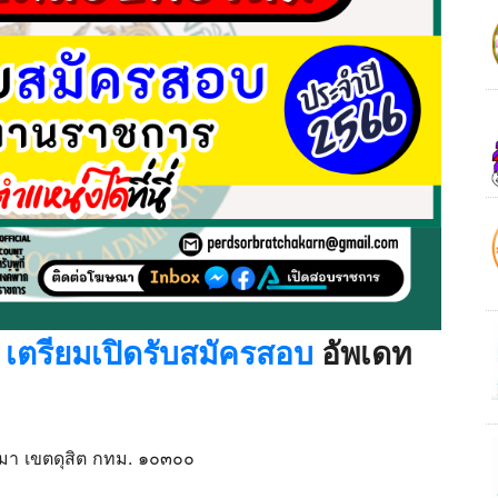
6
เตรียมเปิดรับสมัครสอบ
อัพเดท
ีมา เขตดุสิต กทม. ๑๐๓๐๐