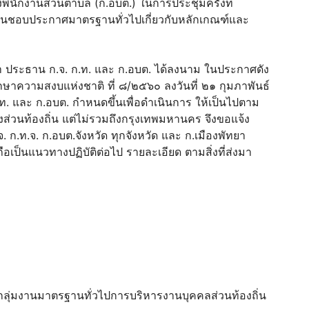
กงานส่วนตําบล (ก.อบต.) ในการประชุมครั้งที่
ห็นชอบประกาศมาตรฐานทั่วไปเกี่ยวกับหลักเกณฑ์และ
 ประธาน ก.จ. ก.ท. และ ก.อบต. ได้ลงนาม ในประกาศดัง
กษาความสงบแห่งชาติ ที่ ๘/๒๕๖๐ ลงวันที่ ๒๑ กุมภาพันธ์
ท. และ ก.อบต. กําหนดขึ้นเพื่อดําเนินการ ให้เป็นไปตาม
องส่วนท้องถิ่น แต่ไม่รวมถึงกรุงเทพมหานคร จึงขอแจ้ง
. ก.ท.จ. ก.อบต.จังหวัด ทุกจังหวัด และ ก.เมืองพัทยา
เป็นแนวทางปฏิบัติต่อไป รายละเอียด ตามสิ่งที่ส่งมา
กลุ่มงานมาตรฐานทั่วไปการบริหารงานบุคคลส่วนท้องถิ่น