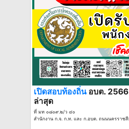
เปิดสอบท้องถิ่น
อบต. 256
ล่าสุด
ที่ มท ๐๘๐๙.๒/ว ๔๐
สํานักงาน ก.จ. ก.ท. และ ก.อบต. ถนนนครราชส