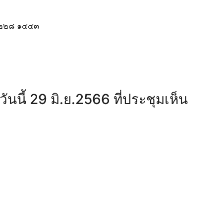
๒ ๒๒๘ ๑๔๔๓
ันนี้ 29 มิ.ย.2566 ที่ประชุมเห็น