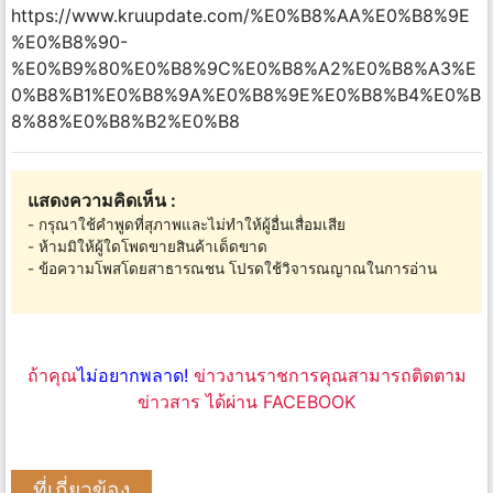
https://www.kruupdate.com/%E0%B8%AA%E0%B8%9E
%E0%B8%90-
%E0%B9%80%E0%B8%9C%E0%B8%A2%E0%B8%A3%E
0%B8%B1%E0%B8%9A%E0%B8%9E%E0%B8%B4%E0%B
8%88%E0%B8%B2%E0%B8
แสดงความคิดเห็น :
- กรุณาใช้คำพูดที่สุภาพและไม่ทำให้ผู้อื่นเสื่อมเสีย
- ห้ามมิให้ผู้ใดโพดขายสินค้าเด็ดขาด
- ข้อความโพสโดยสาธารณชน โปรดใช้วิจารณญาณในการอ่าน
ถ้าคุณ
ไม่อยากพลาด!
ข่าวงานราชการคุณสามารถติดตาม
ข่าวสาร ได้ผ่าน FACEBOOK
ที่เกี่ยวข้อง