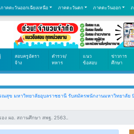
ภาคตะวันออกเฉียงเหนือ
ภาคตะวันตก
ภาคตะวันออก
ภ
้
สอบครูอัตรา
ตำรวจ/
แนว
ข่าวการ
จ้าง
ทหาร
ข้อสอบ
ศึกษา
ุข มหาวิทยาลัยอุบลราชธานี รับสมัครพนักงานมหาวิทยาลัย 9 อั
อง ผอ. สถานศึกษา สพฐ. 2563..