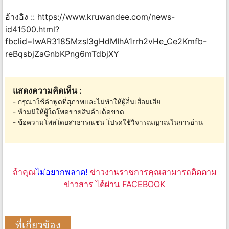
อ้างอิง :: https://www.kruwandee.com/news-
id41500.html?
fbclid=IwAR3185Mzsl3gHdMIhA1rrh2vHe_Ce2Kmfb-
reBqsbjZaGnbKPng6mTdbjXY
แสดงความคิดเห็น :
- กรุณาใช้คำพูดที่สุภาพและไม่ทำให้ผู้อื่นเสื่อมเสีย
- ห้ามมิให้ผู้ใดโพดขายสินค้าเด็ดขาด
- ข้อความโพสโดยสาธารณชน โปรดใช้วิจารณญาณในการอ่าน
ถ้าคุณ
ไม่อยากพลาด!
ข่าวงานราชการคุณสามารถติดตาม
ข่าวสาร ได้ผ่าน FACEBOOK
ที่เกี่ยวข้อง