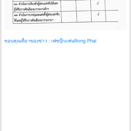
ขอบคุณที่มาของข่าว : เฟซบุ๊กแฟนRong Phai