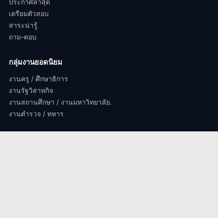
ประกาศล่าสุด
เตรียมตัวสอบ
สาระน่ารู้
ถาม-ตอบ
กลุ่มงานยอดนิยม
งานครู / ศึกษาธิการ
งานรัฐวิสาหกิจ
งานสถานศึกษา / งานมหาวิทยาลัย.
งานตำรวจ / ทหาร
ติดต่องาน
perdsorbfatchakarn@gmail.com
© 2024 เปิดสอบราชการ.com – สงวนลิขสิทธิ์ทุกประการ | ออกแบบเพื่อ
คนตั้งใจ
♥
เพื่อนสอบราชการ