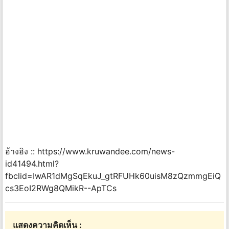
อ้างอิง :: https://www.kruwandee.com/news-
id41494.html?
fbclid=IwAR1dMgSqEkuJ_gtRFUHk60uisM8zQzmmgEiQ
cs3EoI2RWg8QMikR--ApTCs
แสดงความคิดเห็น :