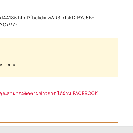
-id44185.html?fbclid=IwAR3jlrfukDrBYJ5B-
r3CkV7c
การอ่าน
ุณสามารถติดตามข่าวสาร ได้ผ่าน FACEBOOK