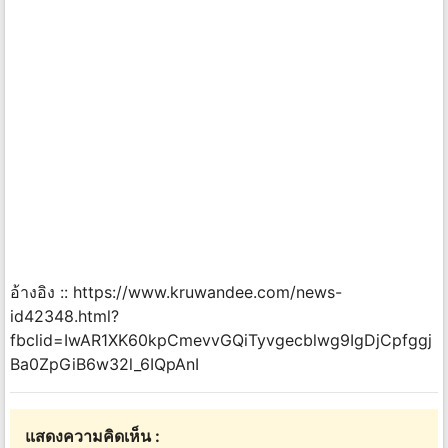
อ้างอิง :: https://www.kruwandee.com/news-
id42348.html?
fbclid=IwAR1XK60kpCmevvGQiTyvgecblwg9IgDjCpfggj
Ba0ZpGiB6w32l_6IQpAnI
แสดงความคิดเห็น :